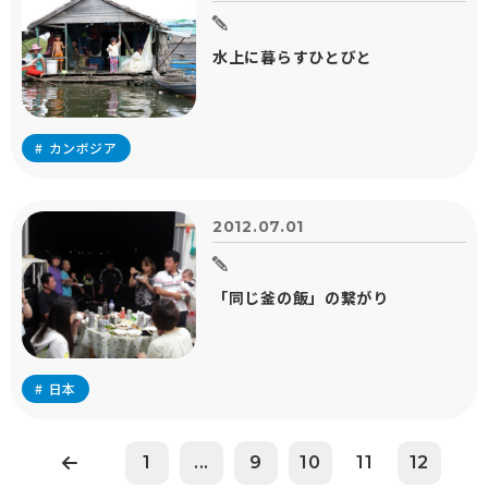
水上に暮らすひとびと
カンボジア
2012.07.01
「同じ釜の飯」の繋がり
日本
1
...
9
10
11
12