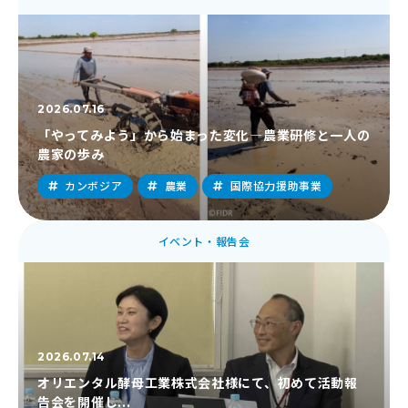
2026.07.16
「やってみよう」から始まった変化―農業研修と一人の
農家の歩み
カンボジア
農業
国際協力援助事業
イベント・報告会
2026.07.14
オリエンタル酵母工業株式会社様にて、初めて活動報
告会を開催し...