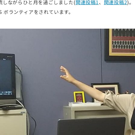
流しながらひと月を過ごしました
(
関連投稿
1
、
関連投稿
2
)
。
S
ボランティアをされています。