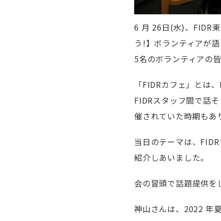
6
月
26
日
(
水
)
、
FIDR
東
う
!
】ボランティアが語
5
名のボランティアの
「
FIDR
カフェ」とは、
FIDR
スタッフ間で話そ
催されていた時期もあ
当日のテーマは、
FIDR
紹介しあいました。
会の冒頭で話題提供を
神山さんは、
2022
年