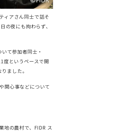
ンティアさん同士で話そ
平日の夜にも拘わらず、
ついて参加者同士・
に
1
度というペースで開
なりました。
や関心事などについて
業地の農村で、
FIDR
ス