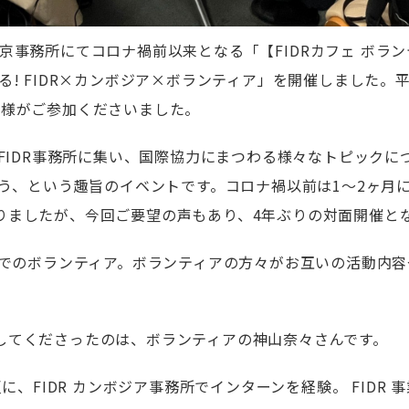
京事務所にてコロナ禍前以来となる「【
FIDR
カフェ ボラ
る
! FIDR×
カンボジア
×
ボランティア」を開催しました。
皆様がご参加くださいました。
FIDR
事務所に集い、国際協力にまつわる様々なトピックに
う、という趣旨のイベントです。コロナ禍以前は
1
～
2
ヶ月
りましたが、今回ご要望の声もあり、
4
年ぶりの対面開催と
でのボランティア。ボランティアの方々がお互いの活動内容
してくださったのは、ボランティアの神山奈々さんです。
夏に、
FIDR
カンボジア事務所でインターンを経験。
FIDR
事