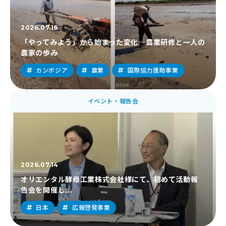
2026.07.16
「やってみよう」から始まった変化―農業研修と一人の
農家の歩み
カンボジア
農業
国際協力援助事業
イベント・報告会
2026.07.14
オリエンタル酵母工業株式会社様にて、初めて活動報
告会を開催し...
日本
広報啓発事業