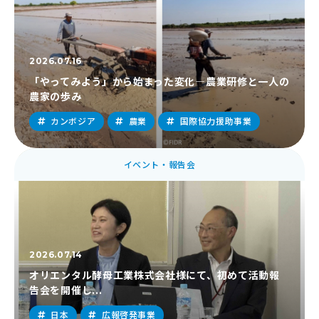
2026.07.16
「やってみよう」から始まった変化―農業研修と一人の
農家の歩み
カンボジア
農業
国際協力援助事業
イベント・報告会
2026.07.14
オリエンタル酵母工業株式会社様にて、初めて活動報
告会を開催し...
日本
広報啓発事業