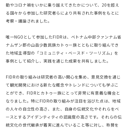
動やコロナ禍をいかに乗り越えてきたかについて、20を超え
る国々から参加した研究者らにより共有された事例をもとに
考察・議論されました。
唯一NGOとして参加したFIDRは、ベトナム中部クァンナム省
ナムザン郡の山岳少数民族カトゥー族とともに取り組んでき
た地域主導型の「コミュニティ・ベースド・ツーリズム」を
事例として紹介し、実践を通じた成果を共有しました。
FIDRの取り組みは研究者の高い関心を集め、意見交換を通じ
て観光開発における新たな概念やトレンドについても学ぶこ
とができ、FIDRとカトゥー族にとって非常に有意義な機会と
なりました。特にFIDRの取り組みが注目を浴びた点は、地域
の人々の自立性の高さ、また、自身の伝統文化やそれらをベ
ースとするアイデンティティの認識度の高さです。それらの伝
統文化の世代継承が着実に進んでいること等に対し、称賛を