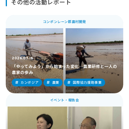
その他の活動レポート
コンポンレーン郡農村開発
2026.07.16
「やってみよう」から始まった変化―農業研修と一人の
農家の歩み
カンボジア
農業
国際協力援助事業
イベント・報告会