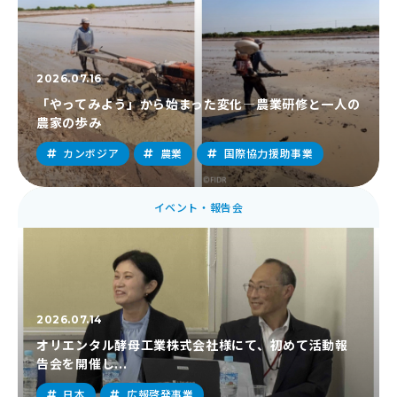
2026.07.16
「やってみよう」から始まった変化―農業研修と一人の
農家の歩み
カンボジア
農業
国際協力援助事業
イベント・報告会
2026.07.14
オリエンタル酵母工業株式会社様にて、初めて活動報
告会を開催し...
日本
広報啓発事業