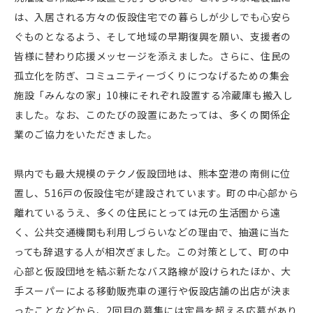
は、入居される方々の仮設住宅での暮らしが少しでも心安ら
ぐものとなるよう、そして地域の早期復興を願い、支援者の
皆様に替わり応援メッセージを添えました。さらに、住民の
孤立化を防ぎ、コミュニティーづくりにつなげるための集会
施設「みんなの家」10棟にそれぞれ設置する冷蔵庫も搬入し
ました。なお、このたびの設置にあたっては、多くの関係企
業のご協力をいただきました。
県内でも最大規模のテクノ仮設団地は、熊本空港の南側に位
置し、516戸の仮設住宅が建設されています。町の中心部から
離れているうえ、多くの住民にとっては元の生活圏から遠
く、公共交通機関も利用しづらいなどの理由で、抽選に当た
っても辞退する人が相次ぎました。この対策として、町の中
心部と仮設団地を結ぶ新たなバス路線が設けられたほか、大
手スーパーによる移動販売車の運行や仮設店舗の出店が決ま
ったことなどから、2回目の募集には定員を超える応募があり