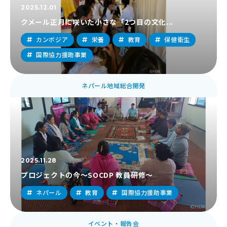
2025.12.01
クメール正月に咲いた小さな「2つ目の文化...
カンボジア
栄養
教育
保健衛生
国際協力援助事業
ネパール地域総合開発
2025.11.28
プロジェクトの今～SOCDP 教員研修～
ネパール
教育
国際協力援助事業
イベント・報告会