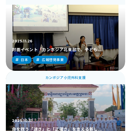
2025.11.26
対面イベント「カンボジア北東部で、子ども...
日本
広報啓発事業
カンボジア小児外科支援
2025.10.31
命を救う「速さ」と「正確さ」を支える新し...