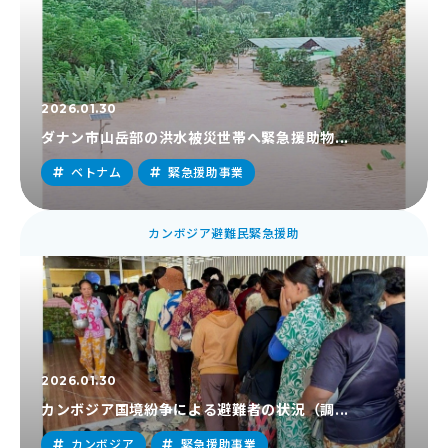
2026.01.30
ダナン市山岳部の洪水被災世帯へ緊急援助物...
ベトナム
緊急援助事業
カンボジア避難民緊急援助
2026.01.30
カンボジア国境紛争による避難者の状況（調...
カンボジア
緊急援助事業