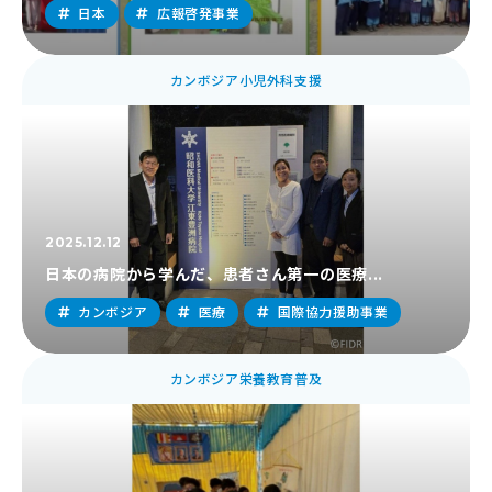
日本
広報啓発事業
カンボジア小児外科支援
2025.12.12
日本の病院から学んだ、患者さん第一の医療...
カンボジア
医療
国際協力援助事業
カンボジア栄養教育普及