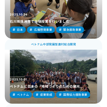
2025.10.24
石川県珠洲市で出張授業を行いました
日本
広報啓発事業
緊急援助事業
ベトナム中部発展型農村総合開発
2025.10.01
ベトナムと日本の「地域づくりのための観光...
ベトナム
産業育成
国際協力援助事業