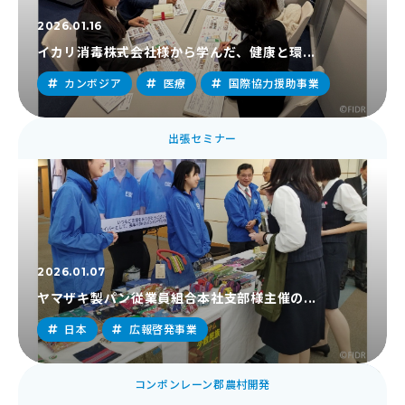
2026.01.16
イカリ消毒株式会社様から学んだ、健康と環...
カンボジア
医療
国際協力援助事業
イベント・報告会
出張セミナー
2026.01.07
ヤマザキ製パン従業員組合本社支部様主催の...
日本
広報啓発事業
コンポンレーン郡農村開発