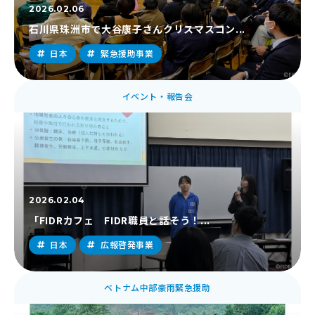
2026.02.06
石川県珠洲市で大谷康子さんクリスマスコン...
日本
緊急援助事業
イベント・報告会
2026.02.04
「FIDRカフェ FIDR職員と話そう！...
日本
広報啓発事業
ベトナム中部豪雨緊急援助