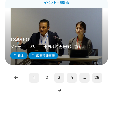
イベント・報告会
2025.09.26
ダイセーエブリー二十四株式会社様にてFI...
日本
広報啓発事業
1
2
3
4
...
29