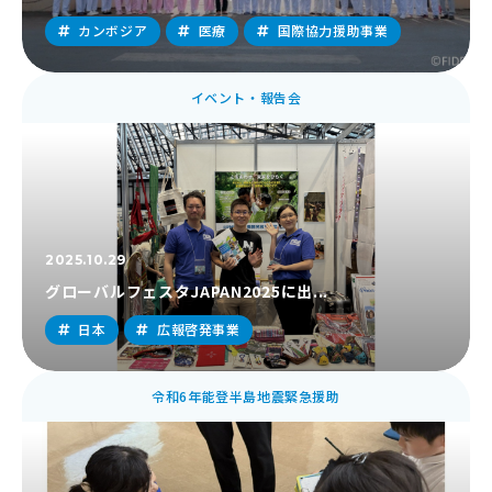
カンボジア
医療
国際協力援助事業
イベント・報告会
2025.10.29
グローバルフェスタJAPAN2025に出...
日本
広報啓発事業
令和6年能登半島地震緊急援助
開発教育