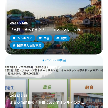
2026.01.05
「水筒、持ってきた？」 コンポンレーンの...
カンボジア
栄養
農業
国際協力援助事業
イベント・報告会
2025.12.25
ミヨシ油脂株式会社様においてオンライン活...