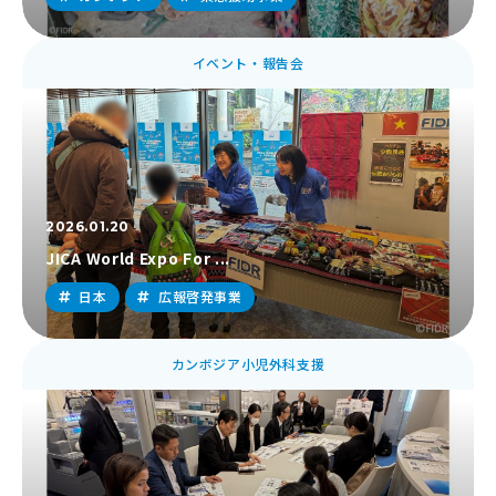
イベント・報告会
2026.01.20
JICA World Expo For ...
日本
広報啓発事業
カンボジア小児外科支援