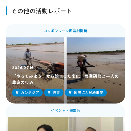
その他の活動レポート
コンポンレーン郡農村開発
2026.07.16
「やってみよう」から始まった変化―農業研修と一人の
農家の歩み
カンボジア
農業
国際協力援助事業
イベント・報告会