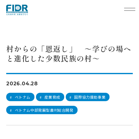
TOP
活動レポート
村からの「恩返し」 ～学びの場へと進化した少数民族の村～
村からの「恩返し」 ～学びの場へ
と進化した少数民族の村～
2026.04.28
ベトナム
産業育成
国際協力援助事業
#
#
#
ベトナム中部発展型農村総合開発
#