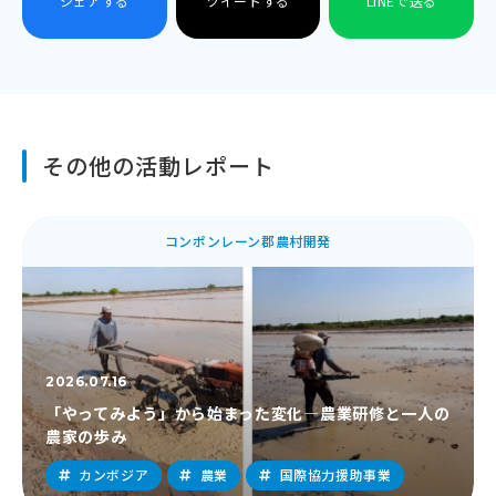
シェアする
ツイートする
LINEで送る
その他の活動レポート
コンポンレーン郡農村開発
2026.07.16
「やってみよう」から始まった変化―農業研修と一人の
農家の歩み
カンボジア
農業
国際協力援助事業