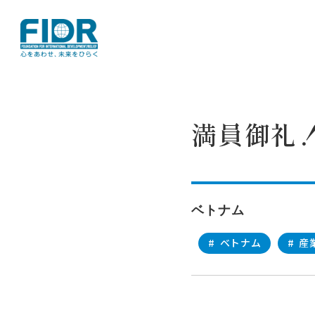
TOP
活動レポート
満員御礼！？カ
満員御礼
ベトナム
#
ベトナム
#
産