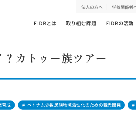
トゥー族ツアー
法人の方へ
学校関係者
FIDRとは
取り組む課題
FIDRの活動
！？カトゥー族ツアー
業育成
#
ベトナム少数民族地域活性化のための観光開発
#