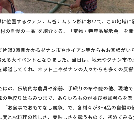
中部に位置するクァンナム省ナムザン郡において、この地域に
が村の自慢の一品"を紹介する、「宝物・特産品展示会」を
て片道2時間かかるダナン市やホイアン等からもお客様がい
を超える大イベントとなりました。当日は、地元やダナン市の
を報道してくれ、ネット上やダナンの人々からも多くの反響
ではの、伝統的な農具や楽器、手織りの布や籠の他、現地で
蜂の手絞りはちみつまで、あらゆるものが並び参加者らを楽
、「お食事でおもてなし競争」で、各村々が3~4品の自慢の
し度とお料理の珍しさ、美味しさを競うもので、初めてみる