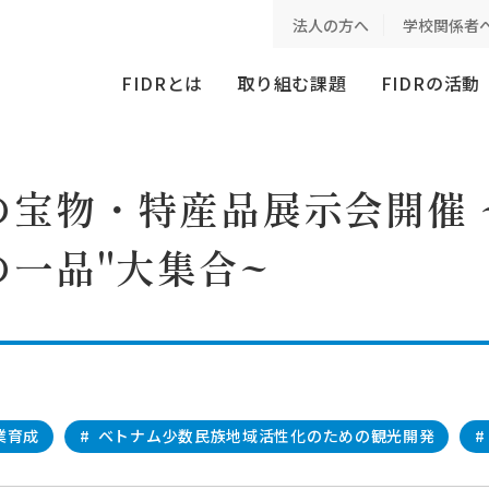
特産品展示会開催 ~"おらが村の自慢の一品"大集合~
法人の方へ
学校関係者
FIDRとは
取り組む課題
FIDRの活動
宝物・特産品展示会開催 
の一品"大集合~
業育成
#
ベトナム少数民族地域活性化のための観光開発
#