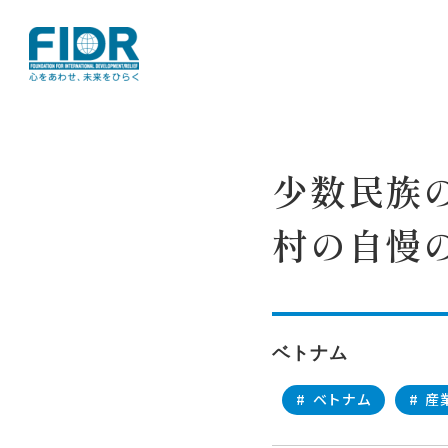
TOP
活動レポート
少数民族の宝物・
少数民族の
村の自慢
ベトナム
#
ベトナム
#
産