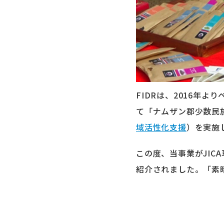
FIDR
は、
2016
年より
て「ナムザン郡少数民
域活性化支援
）を実施
この度、当事業が
JICA
紹介されました。「素