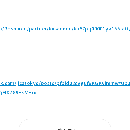
.jp/Resource/partner/kusanone/ku57pq00001yv155-att
ok.com/jicatokyo/posts/pfbid02cVg6f6KGKVimmwYUb
jMXZ89HvVHrxl