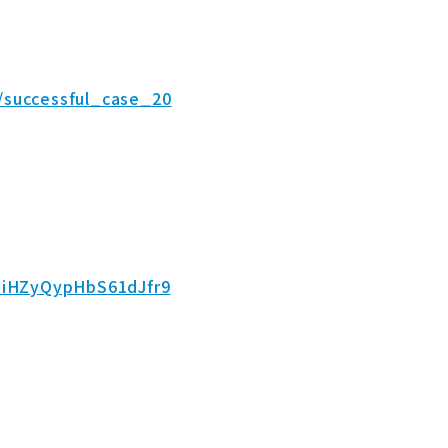
/successful_case_20
3iHZyQypHbS61dJfr9