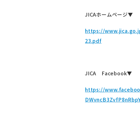
JICA
ホームページ▼
https://www.jica.go
23.pdf
JICA
Facebook
▼
https://www.facebo
DWvncB3ZvfP8nRbpY