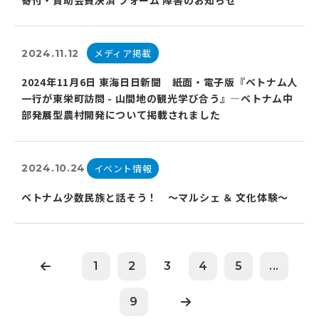
メディア掲載
2024.11.12
2024年11月6日 東海日日新聞 紙面・電子版『ベトナム人
一行が東栄町訪問 - 山間地の観光学び合う』―ベトナム中
部発展型農村開発について掲載されました
イベント情報
2024.10.24
ベトナム少数民族と話そう！ ～マルシェ ＆ 文化体験～
1
2
3
4
5
...
9