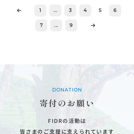
1
...
3
4
5
6
7
...
9
DONATION
寄付のお願い
FIDRの活動は
皆さまのご支援に支えられています